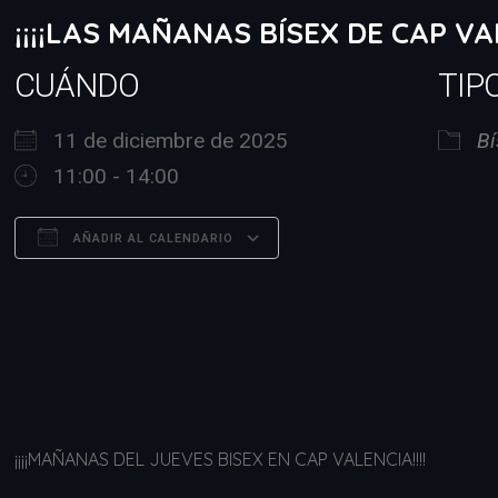
¡¡¡¡LAS MAÑANAS BÍSEX DE CAP VA
CUÁNDO
TIP
11 de diciembre de 2025
Bí
11:00 - 14:00
AÑADIR AL CALENDARIO
Descargar ICS
Google Calendar
¡¡¡¡MAÑANAS DEL JUEVES BISEX EN CAP VALENCIA!!!!