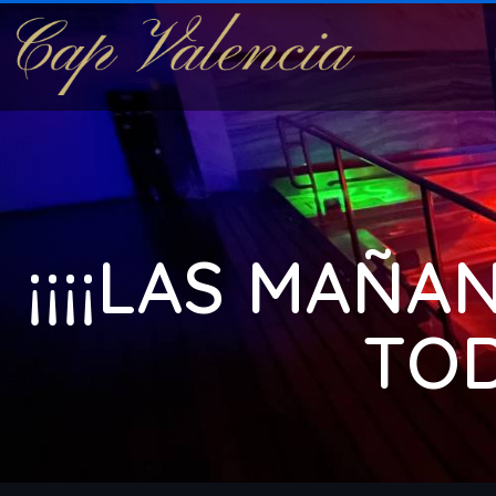
¡¡¡¡LAS MAÑA
TOD