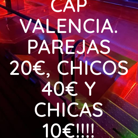
CAP
VALENCIA.
PAREJAS
20€, CHICOS
40€ Y
CHICAS
10€!!!!