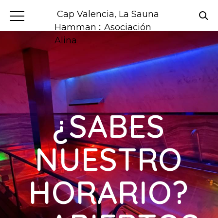
Cap Valencia, La Sauna
Hamman :: Asociación
Alina
¿SABES
NUESTRO
HORARIO?