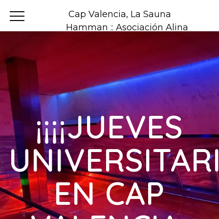
Cap Valencia, La Sauna
Hamman :: Asociación Alina
¡¡¡¡JUEVES
UNIVERSITAR
EN CAP