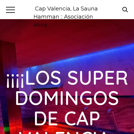
Cap Valencia, La Sauna
Hamman :: Asociación
Alina
¡¡¡¡LOS SUPER
DOMINGOS
DE CAP