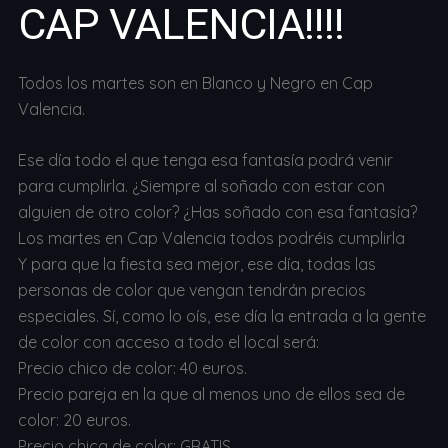
CAP VALENCIA!!!!
Todos los martes son en Blanco y Negro en Cap
Valencia.
Ese día todo el que tenga esa fantasía podrá venir
para cumplirla. ¿Siempre al soñado con estar con
alguien de otro color? ¿Has soñado con esa fantasía?
Los martes en Cap Valencia todos podréis cumplirla
Y para que la fiesta sea mejor, ese día, todas las
personas de color que vengan tendrán precios
especiales. Sí, como lo oís, ese día la entrada a la gente
de color con acceso a todo el local será:
Precio chico de color: 40 euros.
Precio pareja en la que al menos uno de ellos sea de
color: 20 euros.
Precio chica de color: GRATIS