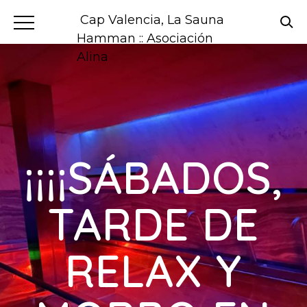
Cap Valencia, La Sauna
Hamman :: Asociación
Alina
¡¡¡¡SÁBADOS,
TARDE DE
RELAX Y