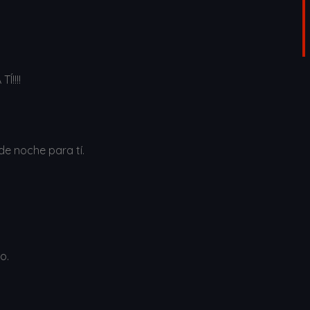
!!!!
e noche para tí.
o.