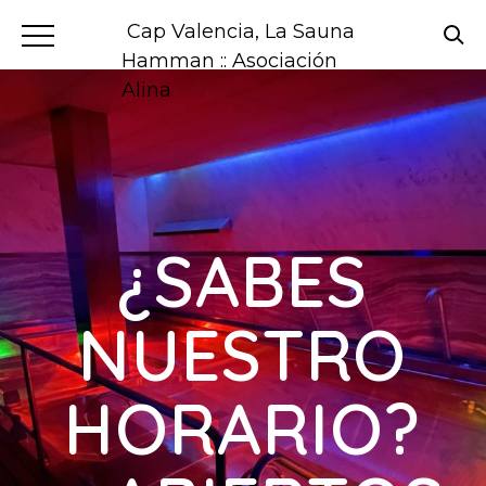
Cap Valencia, La Sauna
Hamman :: Asociación
Alina
¿SABES
NUESTRO
HORARIO?