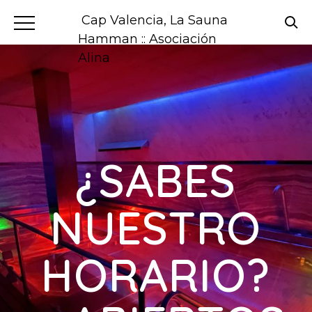
Cap Valencia, La Sauna
Hamman :: Asociación
Alina
¿SABES
NUESTRO
HORARIO?