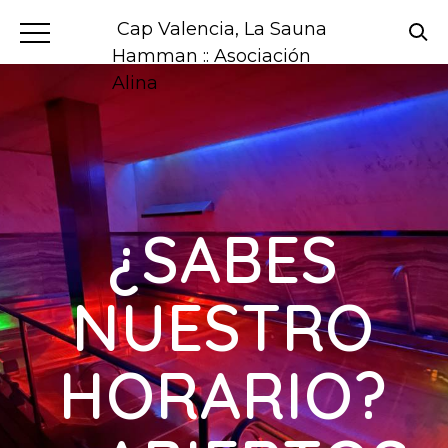
Cap Valencia, La Sauna
Hamman :: Asociación
Alina
¿SABES
NUESTRO
HORARIO?