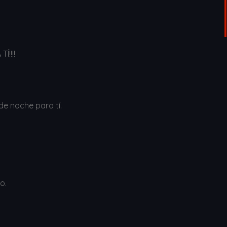
!!!!
e noche para tí.
o.