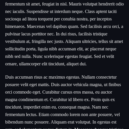
fermentum sit amet, feugiat in nisl. Mauris volutpat hendrerit odio
nec iaculis. Suspendisse ut interdum neque. Class aptent taciti
sociosqu ad litora torquent per conubia nostra, per inceptos
himenaeos. Maecenas vel dapibus quam. Sed facilisis arcu orci, a
pulvinar lacus porttitor nec. In dui risus, facilisis tristique
vestibulum at, fringilla nec justo. Aliquam ultricies, tellus sit amet
sollicitudin porta, ligula nibh accumsan elit, ac placerat neque
nibh sed nulla. Nunc scelerisque egestas feugiat. Sed et velit
ornare, ullamcorper elit tincidunt, aliquet dui.
Duis accumsan risus ac maximus egestas. Nullam consectetur
posuere velit eget mattis. Duis auctor vehicula magna, ut finibus
orci commodo eget. Curabitur cursus eros massa, eu auctor
magna condimentum et. Curabitur id libero ex. Proin quis ex
tincidunt, imperdiet enim eu, consequat magna. Nam nec
fermentum lectus. Etiam commodo lorem non ante posuere, vel
bibendum nunc posuere. Aliquam erat volutpat. In egestas est