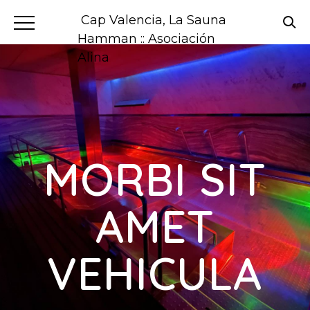
Cap Valencia, La Sauna
Hamman :: Asociación
Alina
MORBI SIT
AMET
VEHICULA